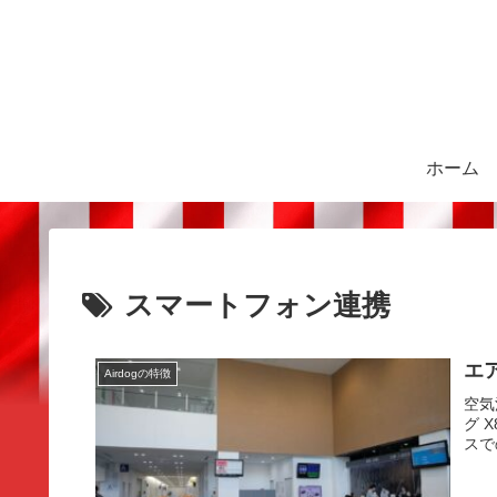
ホーム
スマートフォン連携
エ
Airdogの特徴
空気
グ 
スで