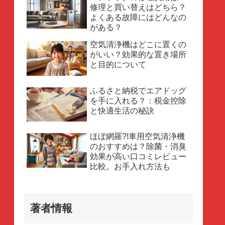
修理と買い替えはどちら？
よくある故障にはどんなの
がある？
空気清浄機はどこに置くの
がいい？効果的な置き場所
と目的について
ふるさと納税でエアドッグ
を手に入れる？：税金控除
と快適生活の秘訣
ほぼ網羅?!車用空気清浄機
のおすすめは？除菌・消臭
効果が高い口コミレビュー
比較。お手入れ方法も
著者情報